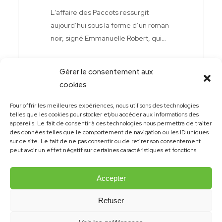
du
L'affaire des Paccots ressurgit
chalet
aujourd’hui sous la forme d’un roman
des
noir, signé Emmanuelle Robert, qui…
Paccots
Gérer le consentement aux
cookies
Pour offrir les meilleures expériences, nous utilisons des technologies
telles que les cookies pour stocker et/ou accéder aux informations des
appareils. Le fait de consentir à ces technologies nous permettra de traiter
des données telles que le comportement de navigation ou les ID uniques
sur ce site. Le fait de ne pas consentir ou de retirer son consentement
peut avoir un effet négatif sur certaines caractéristiques et fonctions.
Accepter
Refuser
© 2021 Emmanuelle Robert | Site et design:
konsept.ch