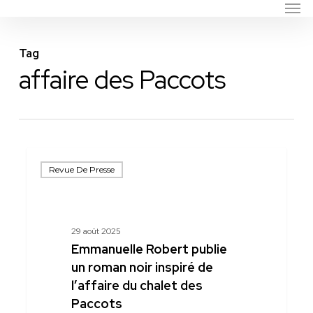
Men
Skip
to
main
Tag
content
affaire des Paccots
Emmanuelle
Revue De Presse
Robert
publie
un
roman
29 août 2025
noir
Emmanuelle Robert publie
inspiré
un roman noir inspiré de
de
l’affaire du chalet des
l’affaire
Paccots