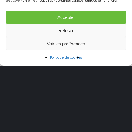
peut avoir un effet négatif sur certaines caractéristiques et fonctions.
Recevez les actualités et offres de
formation directement dans votre
Accepter
messagerie, environ 6 fois par…
Refuser
Voir les préférences
La
Politique de cookies
Blog
belle
affaire