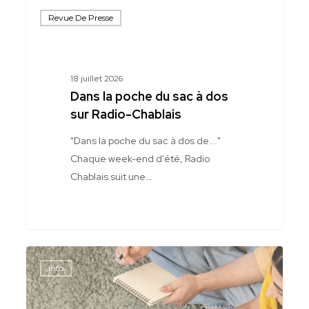
Dans
Revue De Presse
la
poche
du
sac
18 juillet 2026
à
Dans la poche du sac à dos
dos
sur Radio-Chablais
sur
"Dans la poche du sac à dos de..."
Radio-
Chaque week-end d'été, Radio
Chablais
Chablais suit une…
Ateliers
Info
d’écriture