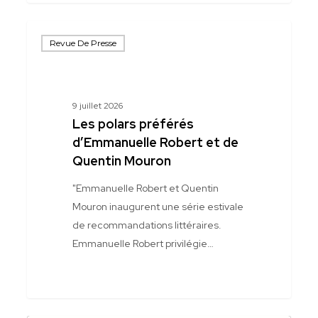
Les
Revue De Presse
polars
préférés
d’Emmanuelle
Robert
9 juillet 2026
et
Les polars préférés
de
d’Emmanuelle Robert et de
Quentin
Quentin Mouron
Mouron
"Emmanuelle Robert et Quentin
Mouron inaugurent une série estivale
de recommandations littéraires.
Emmanuelle Robert privilégie…