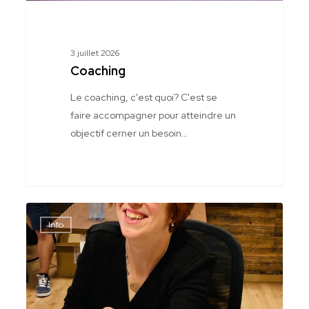
3 juillet 2026
Coaching
Le coaching, c'est quoi? C'est se
faire accompagner pour atteindre un
objectif cerner un besoin…
Dédicaces
Info
et
évènements-
2026-
01