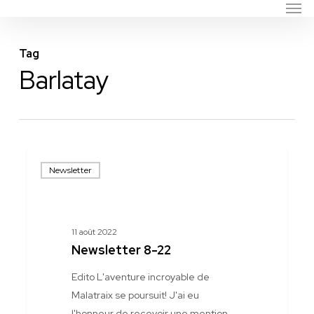
Men
Skip
to
main
Tag
content
Barlatay
Newsletter
Newsletter
8-
22
11 août 2022
Newsletter 8-22
Edito L'aventure incroyable de
Malatraix se poursuit! J'ai eu
l'honneur de recevoir une mention