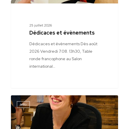
25 juillet 2026
Dédicaces et évènements
Dédicaces et évènements Dès août
2026 Vendredi 7.08. 13h30, Table
ronde francophone au Salon
international…
Dédicaces
Info
et
évènements-
2026-
01