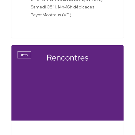
Samedi 08.11. 14h-16h dédicaces
Payot Montreux (VD)…
Dédicaces
Info
et
évènements
2024