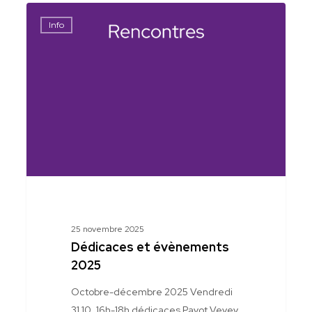
Dédicaces
Info
et
évènements
2025
25 novembre 2025
Dédicaces et évènements
2025
Octobre-décembre 2025 Vendredi
31.10. 16h-18h dédicaces Payot Vevey