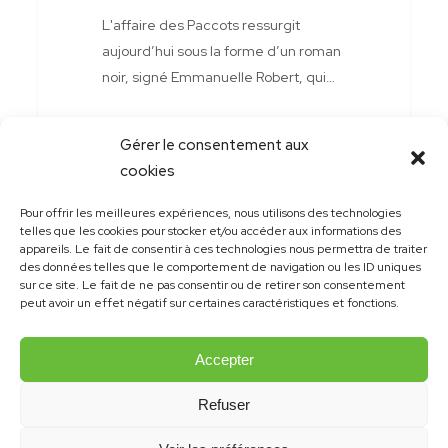
du
L'affaire des Paccots ressurgit
chalet
aujourd’hui sous la forme d’un roman
des
noir, signé Emmanuelle Robert, qui…
Paccots
Gérer le consentement aux
cookies
Pour offrir les meilleures expériences, nous utilisons des technologies
telles que les cookies pour stocker et/ou accéder aux informations des
appareils. Le fait de consentir à ces technologies nous permettra de traiter
des données telles que le comportement de navigation ou les ID uniques
sur ce site. Le fait de ne pas consentir ou de retirer son consentement
peut avoir un effet négatif sur certaines caractéristiques et fonctions.
Accepter
Refuser
© 2021 Emmanuelle Robert | Site et design:
konsept.ch