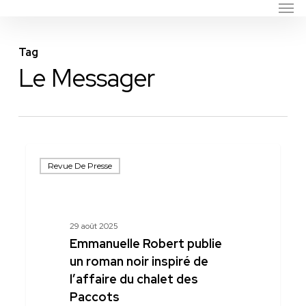
Men
Skip
to
main
Tag
content
Le Messager
Emmanuelle
Revue De Presse
Robert
publie
un
roman
29 août 2025
noir
Emmanuelle Robert publie
inspiré
un roman noir inspiré de
de
l’affaire du chalet des
l’affaire
Paccots