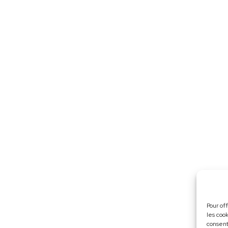
Pour of
les coo
consent