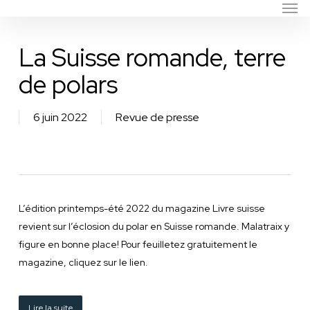
Men
Skip
to
main
La Suisse romande, terre
content
de polars
6 juin 2022
Revue de presse
L’édition printemps-été 2022 du magazine Livre suisse
revient sur l’éclosion du polar en Suisse romande. Malatraix y
figure en bonne place! Pour feuilletez gratuitement le
magazine, cliquez sur le lien.
Lire la suite