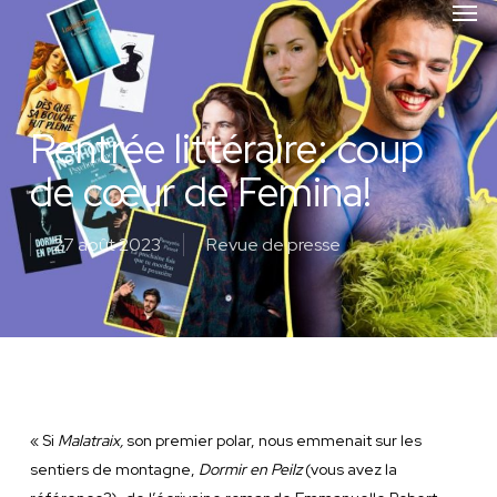
Men
Skip
to
main
content
Rentrée littéraire: coup
de cœur de Femina!
27 août 2023
Revue de presse
« Si
Malatraix,
son premier polar, nous emmenait sur les
sentiers de montagne,
Dormir en Peilz
(vous avez la