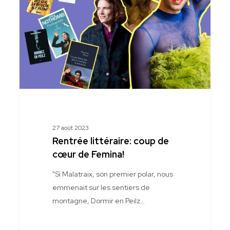
de
cœur
de
Femina!
27 août 2023
Rentrée littéraire: coup de
cœur de Femina!
"Si Malatraix, son premier polar, nous
emmenait sur les sentiers de
montagne, Dormir en Peilz…