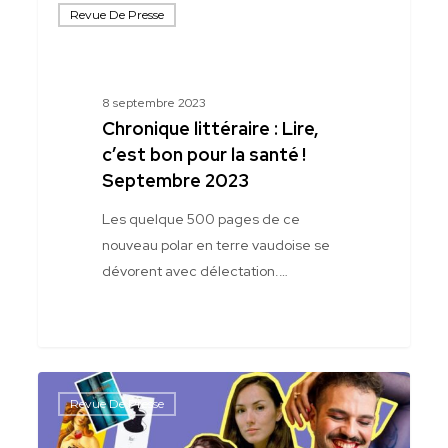
Revue De Presse
littéraire
:
Lire,
c’est
8 septembre 2023
bon
Chronique littéraire : Lire,
pour
c’est bon pour la santé !
la
Septembre 2023
santé !
Les quelque 500 pages de ce
Septembre
nouveau polar en terre vaudoise se
2023
dévorent avec délectation.…
Rentrée
Revue De Presse
littéraire:
coup