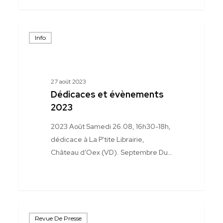
Dédicaces
Info
et
évènements
2023
27 août 2023
Dédicaces et évènements
2023
2023 Août Samedi 26.08, 16h30-18h,
dédicace à La P'tite Librairie,
Château d'Oex (VD). Septembre Du…
Dormez
Revue De Presse
en