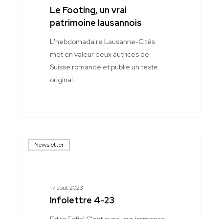
lausannois
Le Footing, un vrai
patrimoine lausannois
L'hebdomadaire Lausanne-Cités
met en valeur deux autrices de
Suisse romande et publie un texte
original…
Infolettre
Newsletter
4-
23
17 août 2023
Infolettre 4-23
Edito Enfin! C'est avec une immense