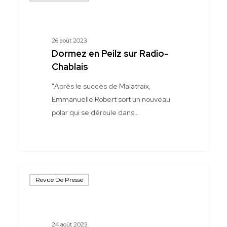
Peilz
sur
Radio-
26 août 2023
Chablais
Dormez en Peilz sur Radio-
Chablais
"Après le succès de Malatraix,
Emmanuelle Robert sort un nouveau
polar qui se déroule dans…
Le
Revue De Presse
Footing,
un
vrai
patrimoine
24 août 2023