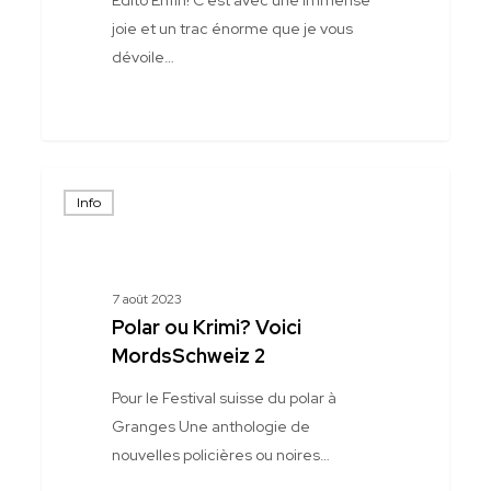
joie et un trac énorme que je vous
dévoile…
Polar
Info
ou
Krimi?
Voici
MordsSchweiz
7 août 2023
2
Polar ou Krimi? Voici
MordsSchweiz 2
Pour le Festival suisse du polar à
Granges Une anthologie de
nouvelles policières ou noires…