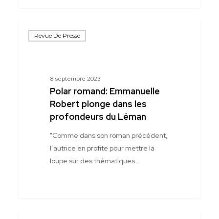
Polar
Revue De Presse
romand:
Emmanuelle
Robert
plonge
8 septembre 2023
dans
Polar romand: Emmanuelle
les
Robert plonge dans les
profondeurs
profondeurs du Léman
du
"Comme dans son roman précédent,
Léman
l’autrice en profite pour mettre la
loupe sur des thématiques…
Chronique