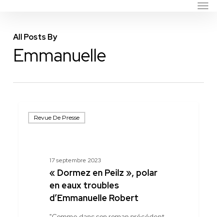
Men
Skip
to
main
All Posts By
content
Emmanuelle
« Dormez
Revue De Presse
en
Peilz »,
polar
en
17 septembre 2023
eaux
« Dormez en Peilz », polar
troubles
en eaux troubles
d’Emmanuelle
d’Emmanuelle Robert
Robert
"Comme dans son roman précédent,