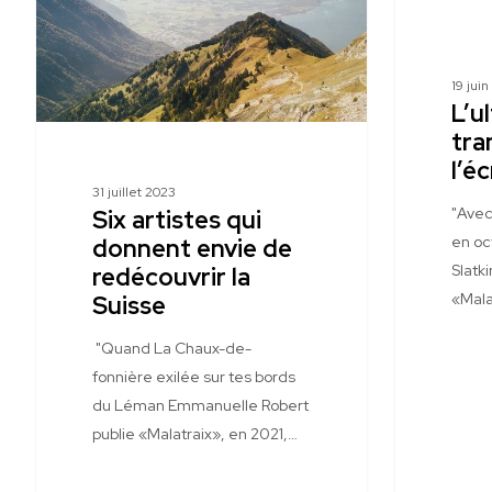
envie
l’écriture
de
redécouvrir
19 jui
la
L’u
Suisse
tra
l’éc
31 juillet 2023
"Avec
Six artistes qui
en oc
donnent envie de
Slatki
redécouvrir la
«Mala
Suisse
"Quand La Chaux-de-
fonnière exilée sur tes bords
du Léman Emmanuelle Robert
publie «Malatraix», en 2021,…