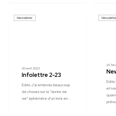
Infolettre
Newsletter
Newsletter
Newslette
2-
1-
23
23
25 fév
30 avril 2023
New
Infolettre 2-23
Edito
Edito J'ai entendu beaucoup
et n
de choses sur la "durée de
quand
vie" éphémère d'un livre en…
prévu