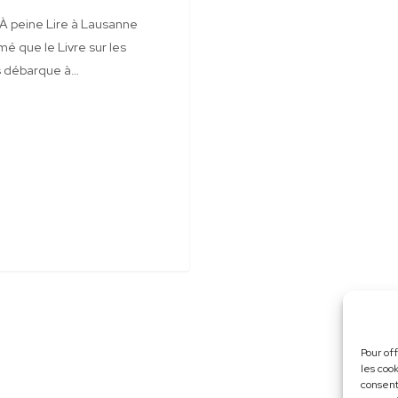
 À peine Lire à Lausanne
mé que le Livre sur les
 débarque à…
Pour of
les coo
consent