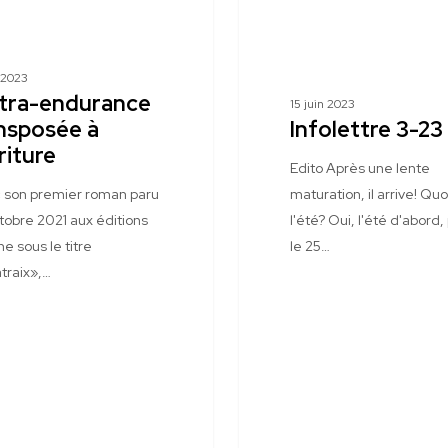
n 2023
ltra-endurance
15 juin 2023
nsposée à
Infolettre 3-23
riture
Edito Après une lente
 son premier roman paru
maturation, il arrive! Quo
tobre 2021 aux éditions
l'été? Oui, l'été d'abord, 
ne sous le titre
le 25…
traix»,…