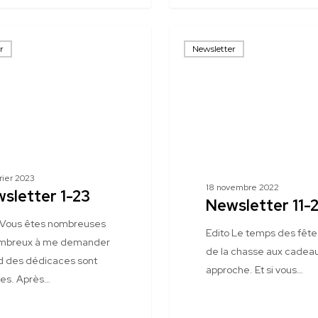
Newsletter
r
Newsletter
11-
22
rier 2023
18 novembre 2022
sletter 1-23
Newsletter 11-
 Vous êtes nombreuses
Edito Le temps des fête
ombreux à me demander
de la chasse aux cadea
 des dédicaces sont
approche. Et si vous…
es. Après…