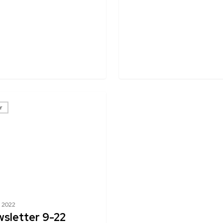
r
t 2022
sletter 9-22