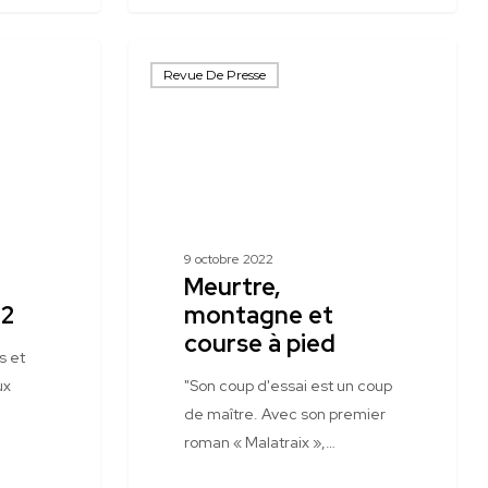
Meurtre,
Revue De Presse
montagne
et
course
à
pied
9 octobre 2022
Meurtre,
22
montagne et
course à pied
s et
ux
"Son coup d'essai est un coup
de maître. Avec son premier
roman « Malatraix »,…