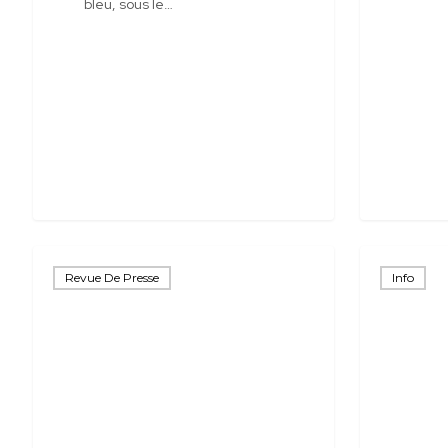
bleu, sous le…
Jusque
On
Revue De Presse
Info
dans
réimprime!
le
Journal
du
Pays-
d’Enhaut