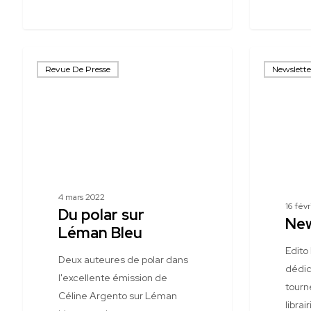
Du
Newsletter
Revue De Presse
Newslette
polar
2-
sur
22
Léman
Bleu
4 mars 2022
16 fév
Du polar sur
New
Léman Bleu
Edito 
Deux auteures de polar dans
dédic
l'excellente émission de
tourn
Céline Argento sur Léman
librai