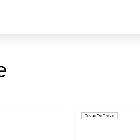
e
Un
Revue De Presse
marque
page
à