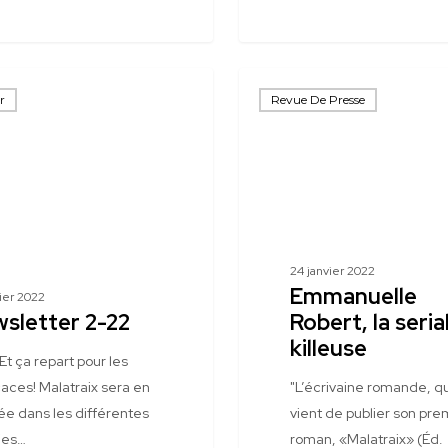
Emmanuelle
r
Revue De Presse
Robert,
la
serial
killeuse
24 janvier 2022
Emmanuelle
rier 2022
sletter 2-22
Robert, la seria
killeuse
Et ça repart pour les
aces! Malatraix sera en
"L’écrivaine romande, qu
ée dans les différentes
vient de publier son pre
ries…
roman, «Malatraix» (Éd.