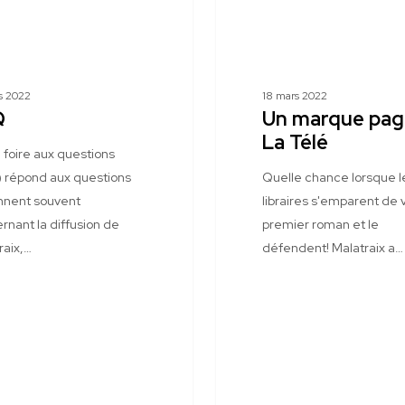
La
Télé
s 2022
18 mars 2022
Q
Un marque pag
La Télé
 foire aux questions
 répond aux questions
Quelle chance lorsque l
nnent souvent
libraires s'emparent de 
rnant la diffusion de
premier roman et le
raix,…
défendent! Malatraix a…