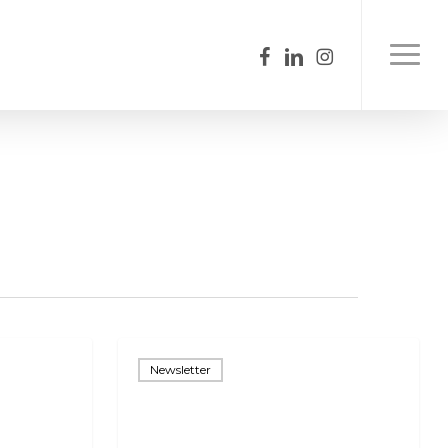
facebook
linkedin
instagram
Menu
Newsletter
Newsletter
3-
22