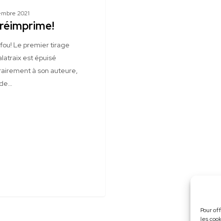
embre 2021
réimprime!
 fou! Le premier tirage
latraix est épuisé
rairement à son auteure,
 de…
Pour of
les coo