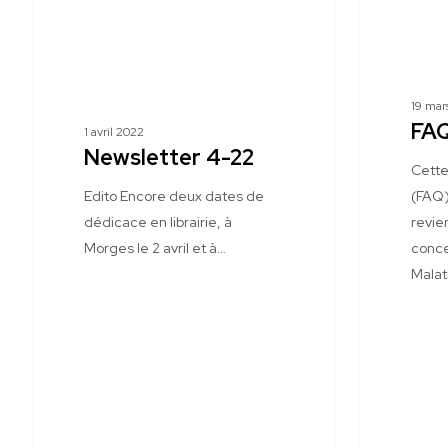
19 mar
FA
1 avril 2022
Newsletter 4-22
Cette
Edito Encore deux dates de
(FAQ)
dédicace en librairie, à
revie
Morges le 2 avril et à…
conce
Malat