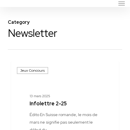
Men
Skip
to
main
Category
content
Newsletter
Infolettre
Jeux Concours
2-
25
13 mars 2025
Infolettre 2-25
Édito En Suisse romande, le mois de
mars ne signifie pas seulement le
début du…