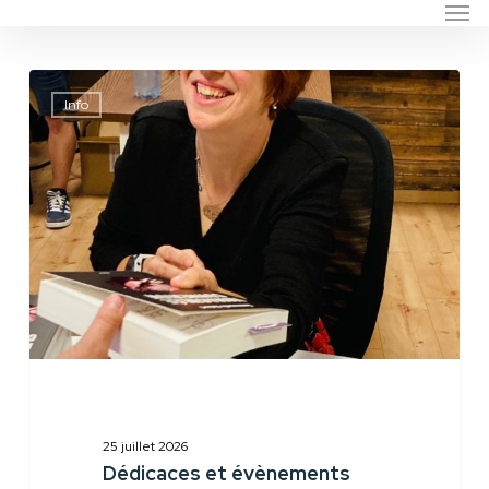
Men
Skip
to
main
Dédicaces
content
Info
et
évènements
25 juillet 2026
Dédicaces et évènements