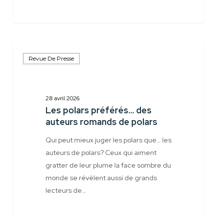
Les
Revue De Presse
polars
préférés…
des
auteurs
28 avril 2026
Les polars préférés… des
romands
auteurs romands de polars
de
polars
Qui peut mieux juger les polars que… les
auteurs de polars? Ceux qui aiment
gratter de leur plume la face sombre du
monde se révèlent aussi de grands
lecteurs de…