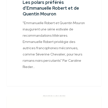
Les polars préférés
et
d’Emmanuelle Robert et de
de
Quentin Mouron
Quentin
Mouron
"Emmanuelle Robert et Quentin Mouron
inaugurent une série estivale de
recommandations littéraires.
Emmanuelle Robert privilégie des
autrices francophones méconnues,
comme Séverine Chevalier, pour leurs
romans noirs percutants" Par Caroline
Rieder…
Rire
Blog
ou