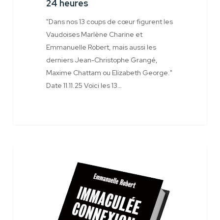
24 heures
de
24
"Dans nos 13 coups de cœur figurent les
heures
Vaudoises Marlène Charine et
Emmanuelle Robert, mais aussi les
derniers Jean-Christophe Grangé,
Maxime Chattam ou Elizabeth George."
Date 11.11.25 Voici les 13…
Infolettre
Jeux Concours
7-
25