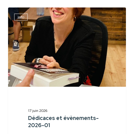
Dédicaces
Info
et
évènements-
2026-
01
17 juin 2026
Dédicaces et évènements-
2026-01