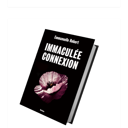
Infolettre
Jeux Concours
2-
26