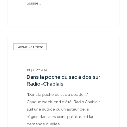
Suisse…
Dans
Revue De Presse
la
poche
du
sac
18 juillet 2026
Dans la poche du sac à dos sur
à
Radio-Chablais
dos
sur
"Dans la poche du sac à dos de..."
Radio-
Chaque week-end d'été, Radio Chablais
Chablais
suit une autrice ou un auteur de la
région dans ses coins préférés et lui
demande quelles…