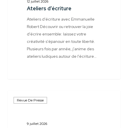
12 juillet 2026
Ateliers d’écriture
Ateliers d'écriture avec Emmanuelle
Robert Découvrir ou retrouver la joie
d'écrire ensemble: laissez votre
créativité s'épanouir en toute liberté.
Plusieurs fois par année, j'anime des
ateliers ludiques autour de l'écriture…
Les
Revue De Presse
polars
préférés
d’Emmanuelle
Robert
9 juillet 2026