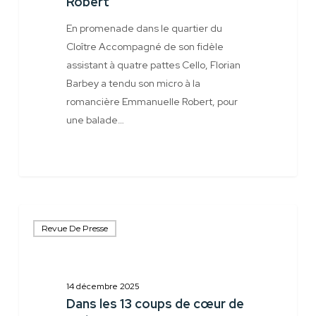
Robert
En promenade dans le quartier du
Cloître Accompagné de son fidèle
assistant à quatre pattes Cello, Florian
Barbey a tendu son micro à la
romancière Emmanuelle Robert, pour
une balade…
Dans
Revue De Presse
les
13
coups
de
14 décembre 2025
Dans les 13 coups de cœur de
cœur