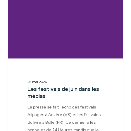
juin
dans
les
médias
26 mai 2026
Les festivals de juin dans les
médias
La presse se fait l'écho des festivals
Allpages à Anzère (VS) et les Estivales
du livre à Bulle (FR). Ce dernier a les
honneurs de 24 Heures, tandis que le…